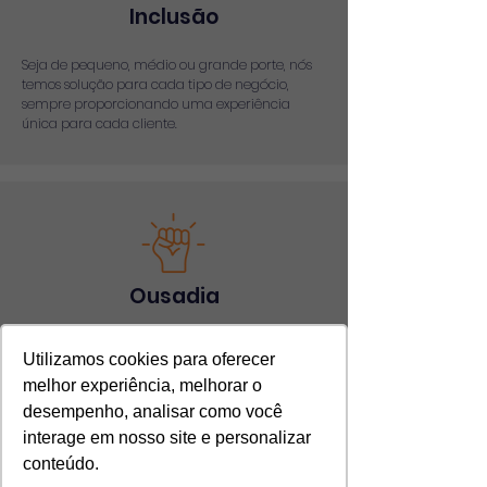
Inclusão
Seja de pequeno, médio ou grande porte, nós
temos solução para cada tipo de negócio,
sempre proporcionando uma experiência
única para cada cliente.
Ousadia
Somos ousados, versáteis e não temos medo do
Utilizamos cookies para oferecer
novo, estamos preparados para qualquer
situação.
melhor experiência, melhorar o
desempenho, analisar como você
interage em nosso site e personalizar
conteúdo.