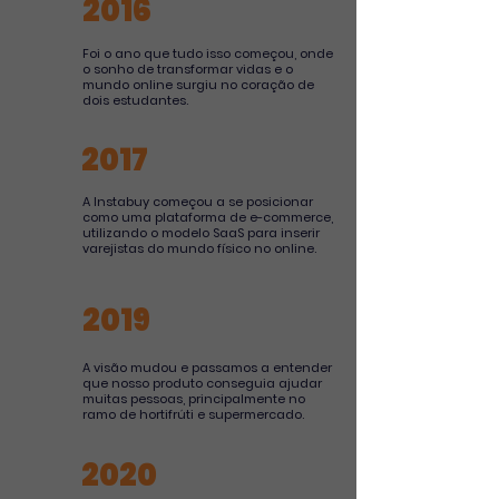
2016
Foi o ano que tudo isso começou, onde
o sonho de transformar vidas e o
mundo online surgiu no coração de
dois estudantes.
2017
A Instabuy começou a se posicionar
como uma plataforma de e-commerce,
utilizando o modelo SaaS para inserir
varejistas do mundo físico no online.
2019
A visão mudou e passamos a entender
que nosso produto conseguia ajudar
muitas pessoas, principalmente no
ramo de hortifrúti e supermercado.
2020