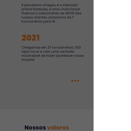
A pandemia chegou e o mercado
online floresceu e criou mais força!
Tivemos o crescimento de 400% dos
nossos clientes, passamos de 7
funcionários para 16.
2021
Chegamos em 27 funcionários, 330
lojas no ar e com uma vontade
incansável de fazer acontecer nossa
missão!
...
Nossos
valores