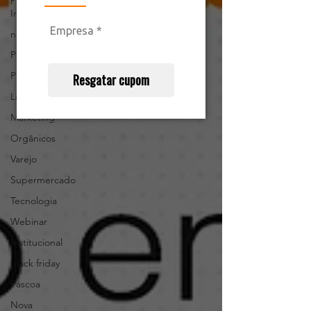
Pesquisa
Interna
notícias
Podcast
Parcerias
Resgatar cupom
Legislação
Marketing
Orgânicos
Varejo
Supermercado
Tecnologia
Webinar
Institucional
black friday
Páscoa
Nova