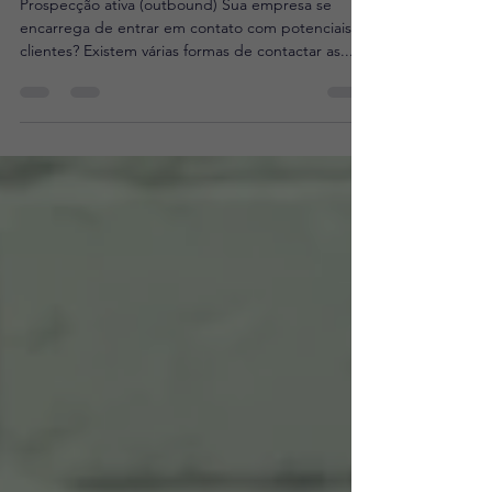
clientes a comprarem online
Prospecção ativa (outbound) Sua empresa se
encarrega de entrar em contato com potenciais
clientes? Existem várias formas de contactar as...