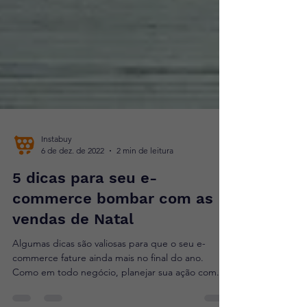
Instabuy
6 de dez. de 2022
2 min de leitura
5 dicas para seu e-
commerce bombar com as
vendas de Natal
Algumas dicas são valiosas para que o seu e-
commerce fature ainda mais no final do ano.