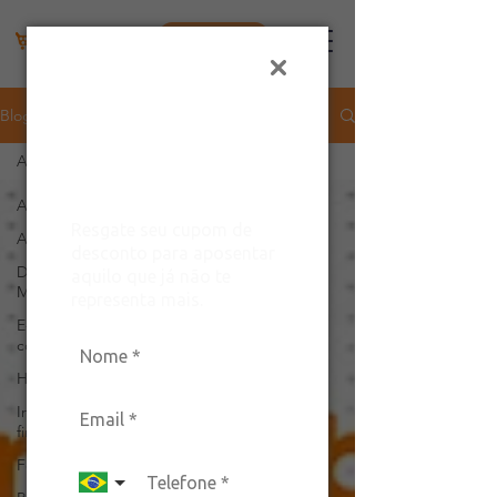
Área do lojista
Ganhe um
desconto exclusivo
Blog
para arrasar com
All Posts
estilo!
All Posts
Resgate seu cupom de
Aplicativo
desconto para aposentar
Dados do
aquilo que já não te
Mercado
representa mais.
E-
commerce
Hortifruti
Indicadores
financeiros
Feira