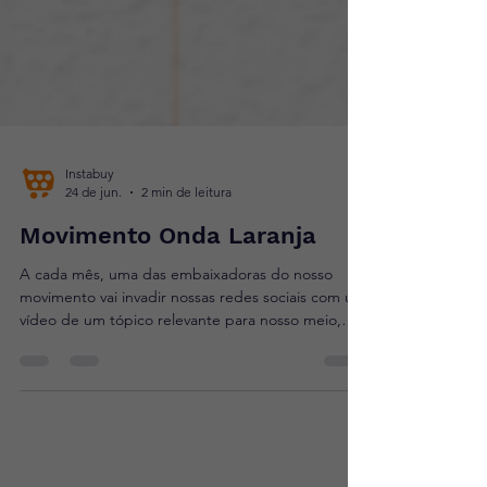
Instabuy
24 de jun.
2 min de leitura
Movimento Onda Laranja
A cada mês, uma das embaixadoras do nosso
movimento vai invadir nossas redes sociais com um
vídeo de um tópico relevante para nosso meio,
trazendo dicas e ideias rápidas para te ajudar a
tratar seu e-commerce da melhor forma. A ideia é
simples, combinar algumas das melhores
comunicadoras e gerentes de e-commerce do