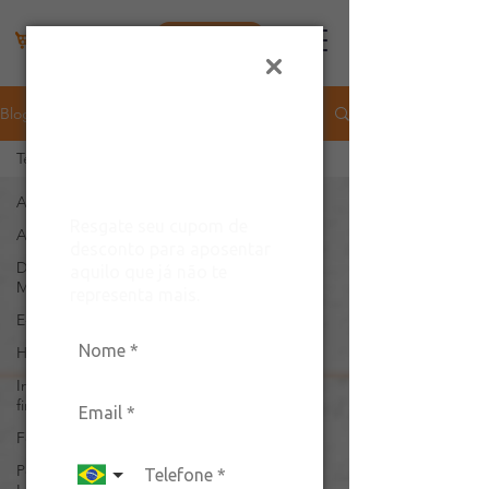
Área do lojista
Ganhe um
desconto exclusivo
Blog
para arrasar com
Tecnologia
estilo!
All Posts
Resgate seu cupom de
Aplicativo
desconto para aposentar
Dados do
aquilo que já não te
Mercado
representa mais.
E-commerce
Hortifruti
Indicadores
financeiros
Feira
Pesquisa