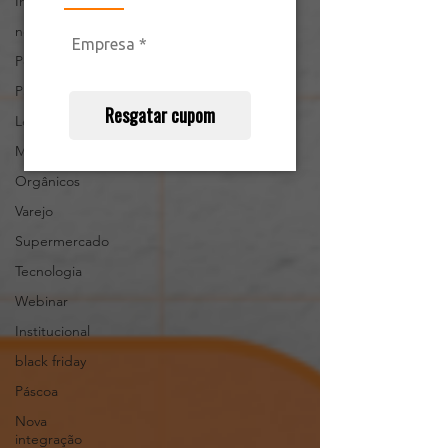
Interna
notícias
Podcast
Parcerias
Resgatar cupom
Legislação
Marketing
Orgânicos
Varejo
Supermercado
Tecnologia
Webinar
Institucional
black friday
Páscoa
Nova
integração