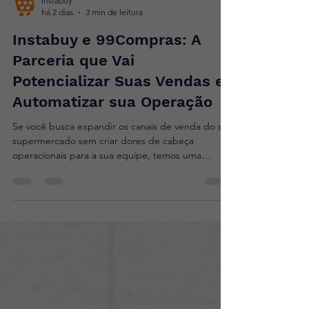
Instabuy
há 2 dias
3 min de leitura
Instabuy e 99Compras: A
Parceria que Vai
Potencializar Suas Vendas e
Automatizar sua Operação
Se você busca expandir os canais de venda do seu
supermercado sem criar dores de cabeça
operacionais para a sua equipe, temos uma
grande novidade: a nova integração oficial entre a
Instabuy e o 99Compras!