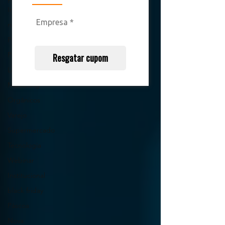
Pesquisa
Interna
notícias
Podcast
Parcerias
Resgatar cupom
Legislação
Marketing
Orgânicos
Varejo
Supermercado
Tecnologia
Webinar
Institucional
black friday
Páscoa
Nova