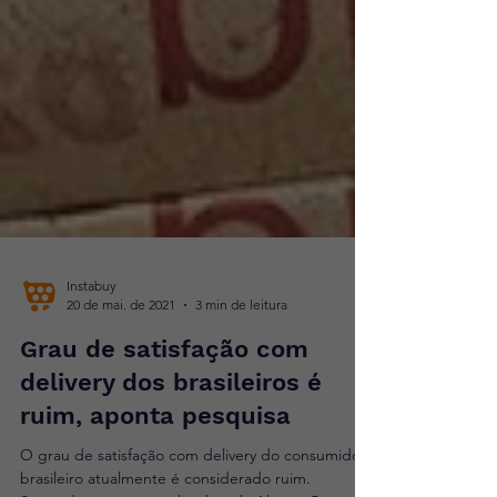
Instabuy
20 de mai. de 2021
3 min de leitura
Grau de satisfação com
delivery dos brasileiros é
ruim, aponta pesquisa