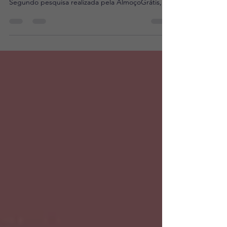
O grau de satisfação com delivery do consumidor
brasileiro atualmente é considerado ruim.
Segundo pesquisa realizada pela AlmoçoGrátis,...