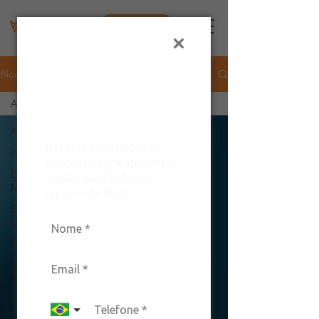
Área do lojista
Ganhe um
desconto exclusivo
Blog
para arrasar com
All Posts
estilo!
All Posts
Resgate seu cupom de
Aplicativo
desconto para aposentar
Dados do
aquilo que já não te
Mercado
representa mais.
E-
commerce
Hortifruti
Indicadores
financeiros
Feira